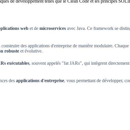
iques de développement telles que le Clean Code et les principes SOLI
plications web
et de
microservices
avec Java. Ce framework se distin
 construire des applications d'entreprise de manière modulaire. Chaque 
on robuste
et évolutive.
Rs exécutables
, souvent appelés "fat JARs", qui intègrent directement l
ences des
applications d'entreprise
, vous permettant de développer, con