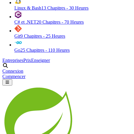
Linux & Bash
13
Chapitres -
30
Heures
C# et .NET
20
Chapitres -
70
Heures
Git
9
Chapitres -
25
Heures
Go
25
Chapitres -
110
Heures
Entreprises
Prix
Enseigner
Connexion
Commencer