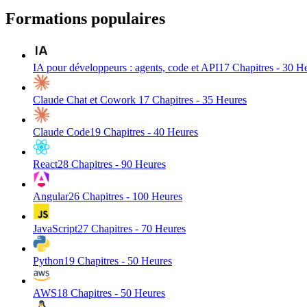
Formations populaires
IA pour développeurs : agents, code et API
17
Chapitres -
30
He
Claude Chat et Cowork
17
Chapitres -
35
Heures
Claude Code
19
Chapitres -
40
Heures
React
28
Chapitres -
90
Heures
Angular
26
Chapitres -
100
Heures
JavaScript
27
Chapitres -
70
Heures
Python
19
Chapitres -
50
Heures
AWS
18
Chapitres -
50
Heures