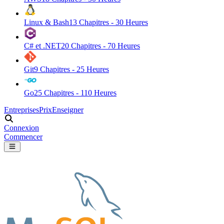
Linux & Bash
13
Chapitres -
30
Heures
C# et .NET
20
Chapitres -
70
Heures
Git
9
Chapitres -
25
Heures
Go
25
Chapitres -
110
Heures
Entreprises
Prix
Enseigner
Connexion
Commencer