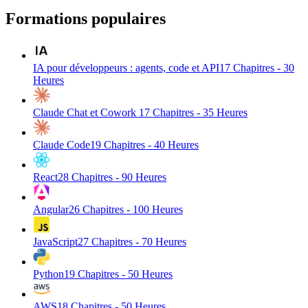
Formations populaires
IA pour développeurs : agents, code et API
17
Chapitres -
30
Heures
Claude Chat et Cowork
17
Chapitres -
35
Heures
Claude Code
19
Chapitres -
40
Heures
React
28
Chapitres -
90
Heures
Angular
26
Chapitres -
100
Heures
JavaScript
27
Chapitres -
70
Heures
Python
19
Chapitres -
50
Heures
AWS
18
Chapitres -
50
Heures