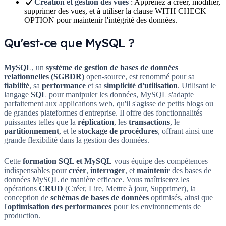
Création et gestion des vues
: Apprenez à créer, modifier,
supprimer des vues, et à utiliser la clause WITH CHECK
OPTION pour maintenir l'intégrité des données.
Qu'est-ce que MySQL ?
MySQL
, un
système de gestion de bases de données
relationnelles (SGBDR)
open-source, est renommé pour sa
fiabilité
, sa
performance
et sa
simplicité d'utilisation
. Utilisant le
langage
SQL
pour manipuler les données, MySQL s'adapte
parfaitement aux applications web, qu'il s'agisse de petits blogs ou
de grandes plateformes d'entreprise. Il offre des fonctionnalités
puissantes telles que la
réplication
, les
transactions
, le
partitionnement
, et le
stockage de procédures
, offrant ainsi une
grande flexibilité dans la gestion des données.
Cette
formation SQL et MySQL
vous équipe des compétences
indispensables pour
créer
,
interroger
, et
maintenir
des bases de
données MySQL de manière efficace. Vous maîtriserez les
opérations
CRUD
(Créer, Lire, Mettre à jour, Supprimer), la
conception de
schémas de bases de données
optimisés, ainsi que
l'
optimisation des performances
pour les environnements de
production.