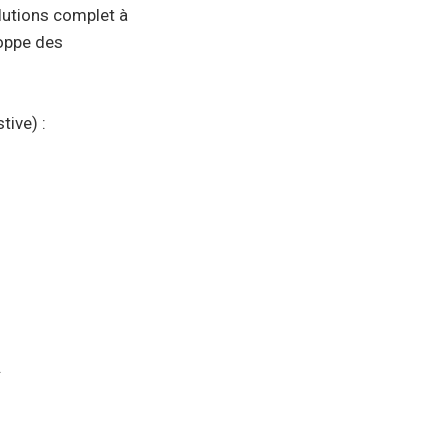
olutions complet à
loppe des
tive) :
.