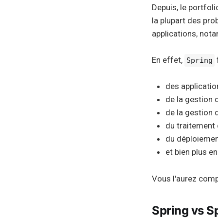
Depuis, le portfol
la plupart des pro
applications, not
En effet,
f
Spring
des applicati
de la gestion
de la gestion
du traitement
du déploiemen
et bien plus e
Vous l'aurez comp
Spring vs S