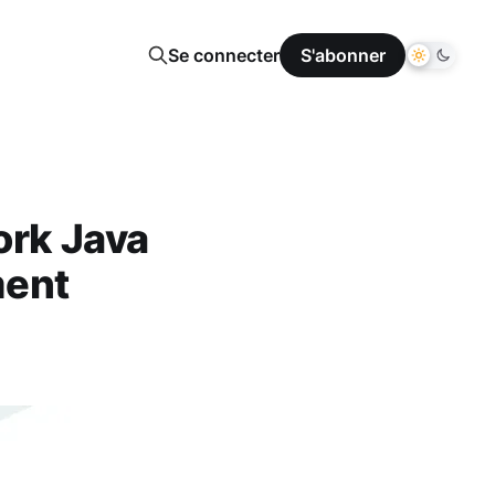
Se connecter
S'abonner
ork Java
ment