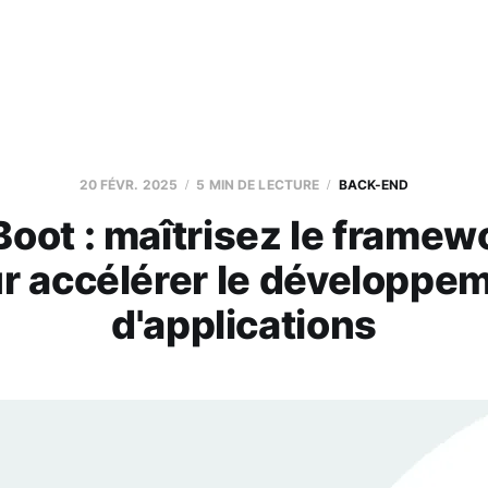
20 FÉVR. 2025
5 MIN DE LECTURE
BACK-END
Boot : maîtrisez le framew
r accélérer le développe
d'applications