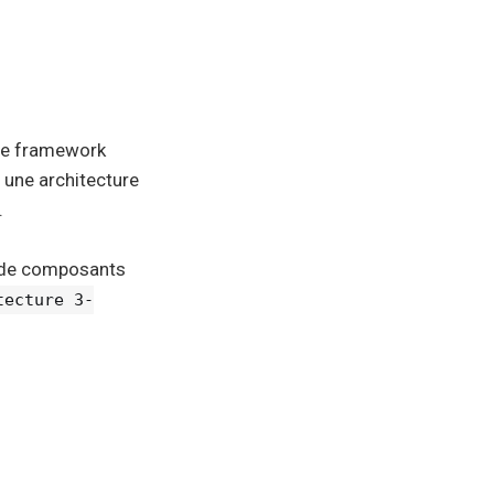
 le framework
e une architecture
.
re de composants
tecture 3-