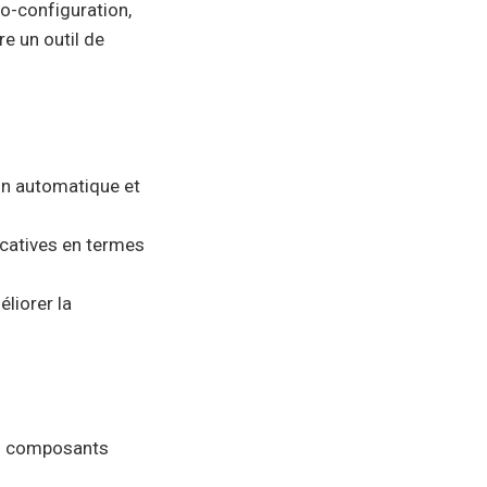
to-configuration,
e un outil de
ion automatique et
icatives en termes
éliorer la
es composants