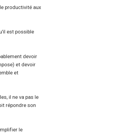
 de productivité aux
'il est possible
obablement devoir
ompose) et devoir
emble et
s, il ne va pas le
oit répondre son
mplifier le