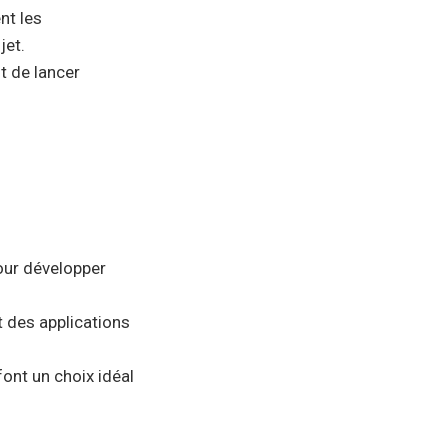
nt les
jet.
t de lancer
pour développer
t des applications
font un choix idéal