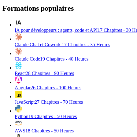
Formations populaires
IA pour développeurs : agents, code et API
17
Chapitres -
30
He
Claude Chat et Cowork
17
Chapitres -
35
Heures
Claude Code
19
Chapitres -
40
Heures
React
28
Chapitres -
90
Heures
Angular
26
Chapitres -
100
Heures
JavaScript
27
Chapitres -
70
Heures
Python
19
Chapitres -
50
Heures
AWS
18
Chapitres -
50
Heures