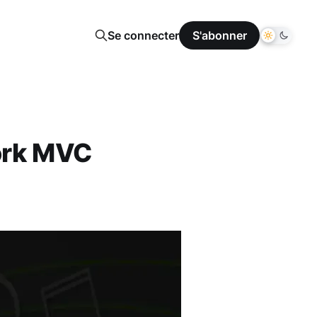
Se connecter
S'abonner
ork MVC