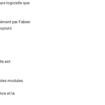
re logicielle que
isément par Fabien
toujours
le est
t des modules.
nce et la