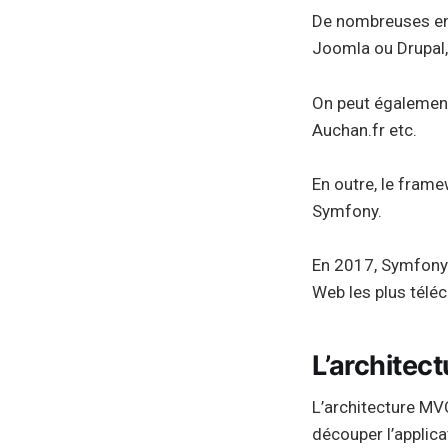
De nombreuses ent
Joomla ou Drupal
On peut également c
Auchan.fr etc.
En outre, le fram
Symfony.
En 2017, Symfony a
Web les plus téléc
L’archite
L’architecture MVC
découper l’applica