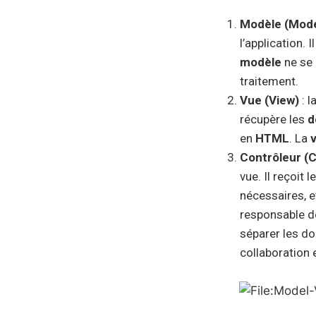
Modèle (Mode
l’application. Il
modèle
ne se 
traitement.
Vue (View)
: l
récupère les
d
en
HTML
. La
Contrôleur (C
vue. Il reçoit l
nécessaires, 
responsable de
séparer les do
collaboration 