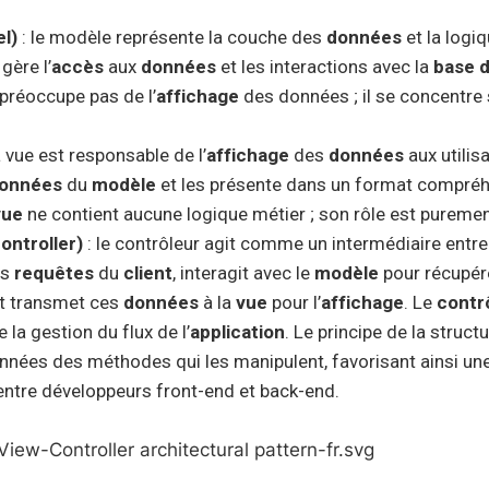
l)
: le modèle représente la couche des
données
et la logi
 gère l’
accès
aux
données
et les interactions avec la
base 
préoccupe pas de l’
affichage
des données ; il se concentre 
a vue est responsable de l’
affichage
des
données
aux utilisa
onnées
du
modèle
et les présente dans un format compréh
vue
ne contient aucune logique métier ; son rôle est puremen
ontroller)
: le contrôleur agit comme un intermédiaire entre
es
requêtes
du
client
, interagit avec le
modèle
pour récupér
et transmet ces
données
à la
vue
pour l’
affichage
. Le
contr
 la gestion du flux de l’
application
. Le principe de la struc
nnées des méthodes qui les manipulent, favorisant ainsi une
entre développeurs front-end et back-end.