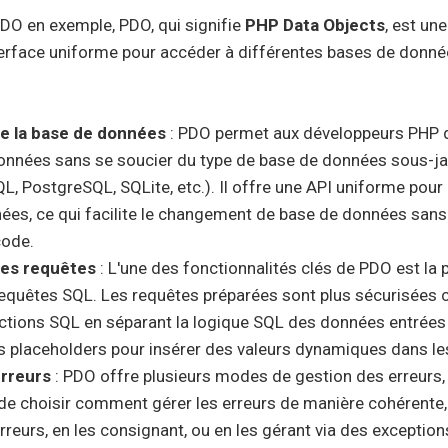
PDO en exemple, PDO, qui signifie
PHP Data Objects
, est un
nterface uniforme pour accéder à différentes bases de donné
e la base de données
: PDO permet aux développeurs PHP 
onnées sans se soucier du type de base de données sous-ja
, PostgreSQL, SQLite, etc.). Il offre une API uniforme pour 
es, ce qui facilite le changement de base de données sans 
code.
des requêtes
: L'une des fonctionnalités clés de PDO est la p
equêtes SQL. Les requêtes préparées sont plus sécurisées c
ections SQL en séparant la logique SQL des données entrées pa
es placeholders pour insérer des valeurs dynamiques dans l
erreurs
: PDO offre plusieurs modes de gestion des erreurs,
de choisir comment gérer les erreurs de manière cohérente, 
erreurs, en les consignant, ou en les gérant via des exception