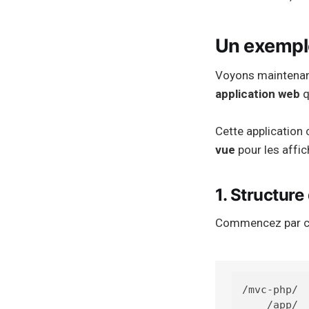
Un exempl
Voyons maintenan
application web
q
Cette application 
vue
pour les affich
1. Structure
Commencez par cr
/mvc-php/

    /app/
