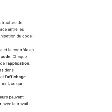
 structure de
ace entre les
anisation du code :
e et le contrôle en
u
code
. Chaque
de l’
application
.
es
dans
et l’
affichage
.
ment, ce qui
peurs peuvent
 avec le travail