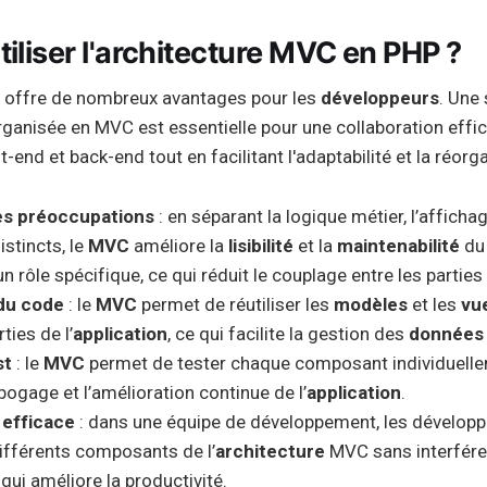
tiliser l'architecture MVC en PHP ?
e offre de nombreux avantages pour les
développeurs
. Une
anisée en MVC est essentielle pour une collaboration effic
-end et back-end tout en facilitant l'adaptabilité et la réorg
es préoccupations
: en séparant la logique métier, l’affichag
stincts, le
MVC
améliore la
lisibilité
et la
maintenabilité
d
 rôle spécifique, ce qui réduit le couplage entre les parties 
 du code
: le
MVC
permet de réutiliser les
modèles
et les
vu
ties de l’
application
, ce qui facilite la gestion des
données
st
: le
MVC
permet de tester chaque composant individuelle
ébogage et l’amélioration continue de l’
application
.
 efficace
: dans une équipe de développement, les dévelop
 différents composants de l’
architecture
MVC sans interférer
 qui améliore la productivité.