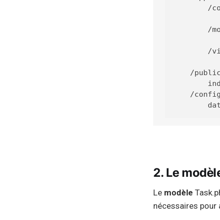
        /co
           
        /mo
           
        /vi
           
    /public
        ind
    /config
2. Le modèl
Le
modèle
Task.ph
nécessaires pour 