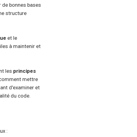
oir de bonnes bases
ne structure
vue
et le
ciles à maintenir et
ant les
principes
 comment mettre
tant d'examiner et
alité du code.
ux :