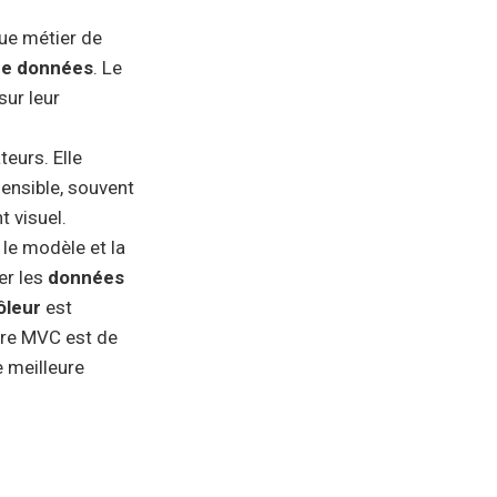
que métier de
de données
. Le
sur leur
teurs. Elle
ensible, souvent
t visuel.
 le modèle et la
er les
données
ôleur
est
ture MVC est de
 meilleure