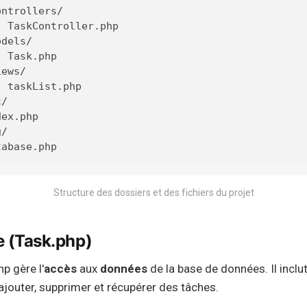
ntrollers/

 TaskController.php

dels/

 Task.php

ews/

 taskList.php

/

ex.php

/

Structure des dossiers et des fichiers du projet
e (Task.php)
p gère l'
accès
aux
données
de la base de données. Il incl
ajouter, supprimer et récupérer des tâches.