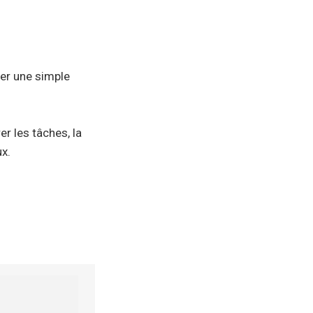
éer une simple
r les tâches, la
ux.