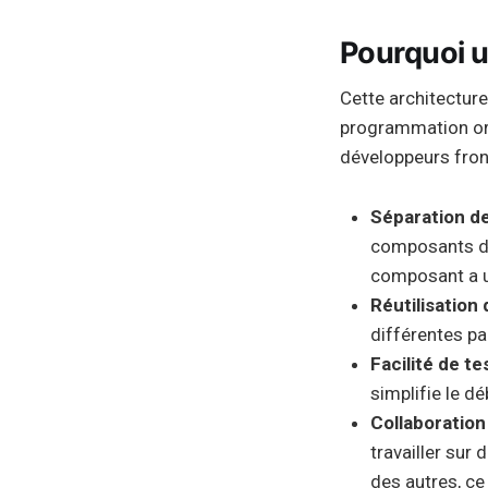
Pourquoi u
Cette architectur
programmation org
développeurs front
Séparation d
composants di
composant a un
Réutilisation
différentes par
Facilité de te
simplifie le d
Collaboration
travailler sur
des autres, ce