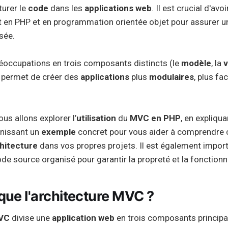
turer le
code
dans les
applications web
. Il est crucial d'av
en PHP et en programmation orientée objet pour assurer u
sée.
réoccupations en trois composants distincts (le
modèle
, la
 permet de créer des
applications
plus
modulaires
, plus fa
ous allons explorer l’
utilisation
du
MVC en PHP
, en expliqu
rnissant un
exemple
concret pour vous aider à comprendre
hitecture
dans vos propres projets. Il est également impor
de source organisé pour garantir la propreté et la fonctionn
que l'architecture MVC ?
MVC
divise une
application web
en trois composants principa