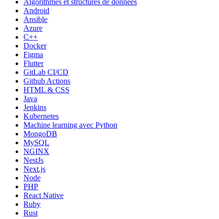
Algorithmes et structures de données
Android
Ansible
Azure
C++
Docker
Figma
Flutter
GitLab CI/CD
Github Actions
HTML & CSS
Java
Jenkins
Kubernetes
Machine learning avec Python
MongoDB
MySQL
NGINX
NestJs
Next.js
Node
PHP
React Native
Ruby
Rust