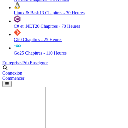
Linux & Bash
13
Chapitres -
30
Heures
C# et .NET
20
Chapitres -
70
Heures
Git
9
Chapitres -
25
Heures
Go
25
Chapitres -
110
Heures
Entreprises
Prix
Enseigner
Connexion
Commencer