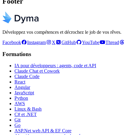
Footer
Développez vos compétences et décrochez le job de vos rêves.
Facebook
Instagram
X
GitHub
YouTube
Thread
Formations
IA pour développeurs : agents, code et API
Claude Chat et Cowork
Claude Code
React
Angular
JavaScript
Python
AWS
Linux & Bash
C# et .NET
Git
Go
ASP.Net web API & EF Core