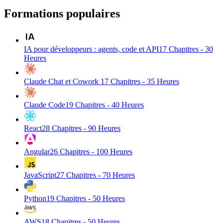
Formations populaires
IA pour développeurs : agents, code et API
17
Chapitres -
30
Heures
Claude Chat et Cowork
17
Chapitres -
35
Heures
Claude Code
19
Chapitres -
40
Heures
React
28
Chapitres -
90
Heures
Angular
26
Chapitres -
100
Heures
JavaScript
27
Chapitres -
70
Heures
Python
19
Chapitres -
50
Heures
AWS
18
Chapitres -
50
Heures