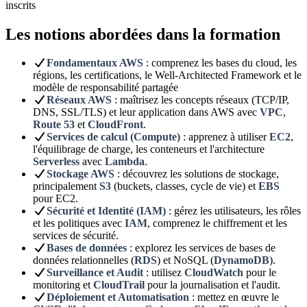
inscrits
Les notions abordées dans la formation
Fondamentaux AWS
: comprenez les bases du cloud, les
régions, les certifications, le Well-Architected Framework et le
modèle de responsabilité partagée
Réseaux AWS
: maîtrisez les concepts réseaux (TCP/IP,
DNS, SSL/TLS) et leur application dans AWS avec
VPC
,
Route 53
et
CloudFront
.
Services de calcul (Compute)
: apprenez à utiliser
EC2
,
l'équilibrage de charge, les conteneurs et l'architecture
Serverless
avec
Lambda
.
Stockage AWS
: découvrez les solutions de stockage,
principalement
S3
(buckets, classes, cycle de vie) et
EBS
pour EC2.
Sécurité et Identité (IAM)
: gérez les utilisateurs, les rôles
et les politiques avec
IAM
, comprenez le chiffrement et les
services de sécurité.
Bases de données
: explorez les services de bases de
données relationnelles (
RDS
) et NoSQL (
DynamoDB
).
Surveillance et Audit
: utilisez
CloudWatch
pour le
monitoring et
CloudTrail
pour la journalisation et l'audit.
Déploiement et Automatisation
: mettez en œuvre le