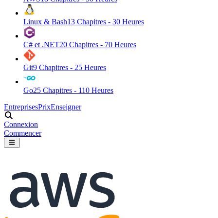
Linux & Bash
13
Chapitres -
30
Heures
C# et .NET
20
Chapitres -
70
Heures
Git
9
Chapitres -
25
Heures
Go
25
Chapitres -
110
Heures
Entreprises
Prix
Enseigner
Connexion
Commencer