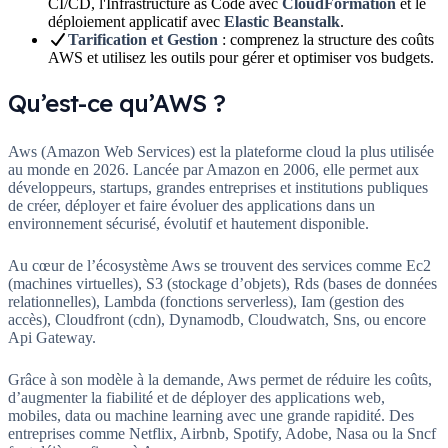
CI/CD, l'Infrastructure as Code avec
CloudFormation
et le
déploiement applicatif avec
Elastic Beanstalk
.
Tarification et Gestion
: comprenez la structure des coûts
AWS et utilisez les outils pour gérer et optimiser vos budgets.
Qu’est-ce qu’AWS ?
Aws (Amazon Web Services) est la plateforme cloud la plus utilisée
au monde en 2026. Lancée par Amazon en 2006, elle permet aux
développeurs, startups, grandes entreprises et institutions publiques
de créer, déployer et faire évoluer des applications dans un
environnement sécurisé, évolutif et hautement disponible.
Au cœur de l’écosystème Aws se trouvent des services comme Ec2
(machines virtuelles), S3 (stockage d’objets), Rds (bases de données
relationnelles), Lambda (fonctions serverless), Iam (gestion des
accès), Cloudfront (cdn), Dynamodb, Cloudwatch, Sns, ou encore
Api Gateway.
Grâce à son modèle à la demande, Aws permet de réduire les coûts,
d’augmenter la fiabilité et de déployer des applications web,
mobiles, data ou machine learning avec une grande rapidité. Des
entreprises comme Netflix, Airbnb, Spotify, Adobe, Nasa ou la Sncf