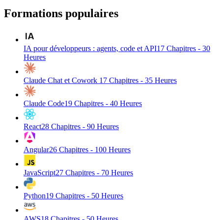
Formations populaires
IA pour développeurs : agents, code et API
17
Chapitres -
30
Heures
Claude Chat et Cowork
17
Chapitres -
35
Heures
Claude Code
19
Chapitres -
40
Heures
React
28
Chapitres -
90
Heures
Angular
26
Chapitres -
100
Heures
JavaScript
27
Chapitres -
70
Heures
Python
19
Chapitres -
50
Heures
AWS
18
Chapitres -
50
Heures