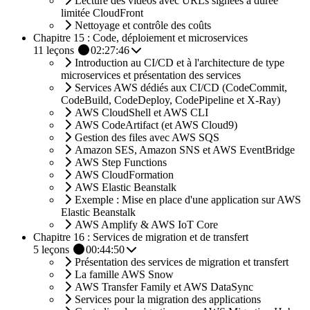
Lecture des vidéos avec URLs signées à durée
limitée CloudFront
Nettoyage et contrôle des coûts
Chapitre 15 : Code, déploiement et microservices
11
leçons
02:27:46
Introduction au CI/CD et à l'architecture de type
microservices et présentation des services
Services AWS dédiés aux CI/CD (CodeCommit,
CodeBuild, CodeDeploy, CodePipeline et X-Ray)
AWS CloudShell et AWS CLI
AWS CodeArtifact (et AWS Cloud9)
Gestion des files avec AWS SQS
Amazon SES, Amazon SNS et AWS EventBridge
AWS Step Functions
AWS CloudFormation
AWS Elastic Beanstalk
Exemple : Mise en place d'une application sur AWS
Elastic Beanstalk
AWS Amplify & AWS IoT Core
Chapitre 16 : Services de migration et de transfert
5
leçons
00:44:50
Présentation des services de migration et transfert
La famille AWS Snow
AWS Transfer Family et AWS DataSync
Services pour la migration des applications